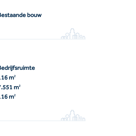
Bestaande bouw
Bedrijfsruimte
116 m
2
7.551 m
2
116 m
2