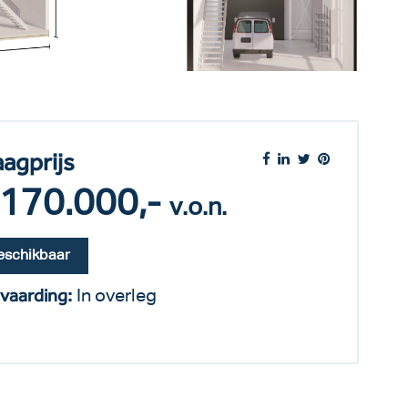
aagprijs
 170.000,-
v.o.n.
eschikbaar
vaarding:
In overleg