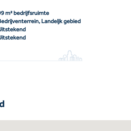
99 m² bedrijfsruimte
Bedrijventerrein, Landeljk gebied
Uitstekend
Uitstekend
d