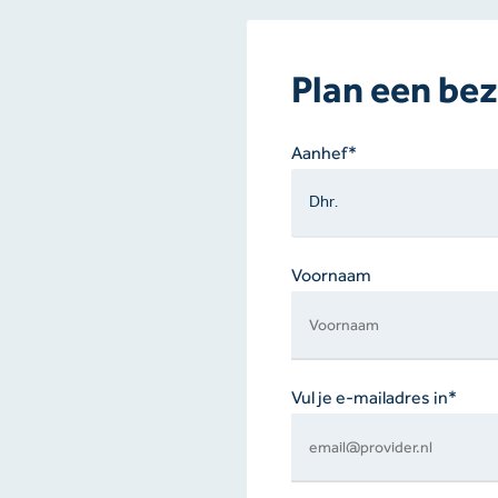
Plan een bez
Gelieve
Aanhef*
dit
veld
leeg
te
Voornaam
laten.
Vul je e-mailadres in*