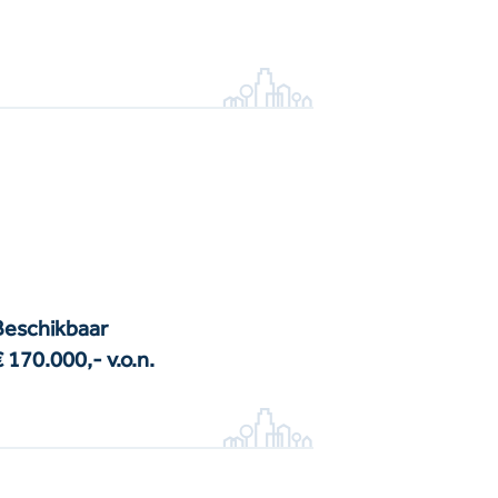
Beschikbaar
€ 170.000,-
v.o.n.