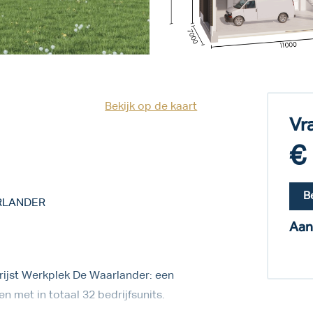
Bekijk op de kaart
Vr
€
B
RLANDER
Aan
rijst Werkplek De Waarlander: een
met in totaal 32 bedrijfsunits.