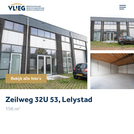
Menu
Skip
to
main
content
Bekijk alle foto's
Zeilweg 32U 53, Lelystad
2
156 m