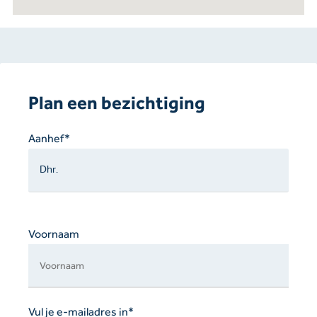
Plan een bezichtiging
Gelieve
Aanhef*
dit
veld
leeg
te
laten.
Voornaam
Vul je e-mailadres in*