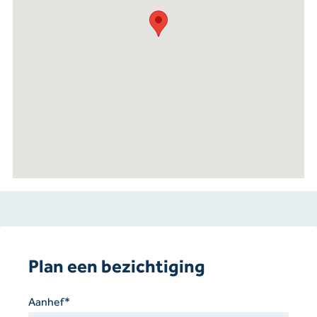
Plan een bezichtiging
Gelieve
Aanhef*
dit