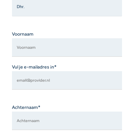
veld
leeg
te
laten.
Voornaam
Vul je e-mailadres in*
Achternaam*