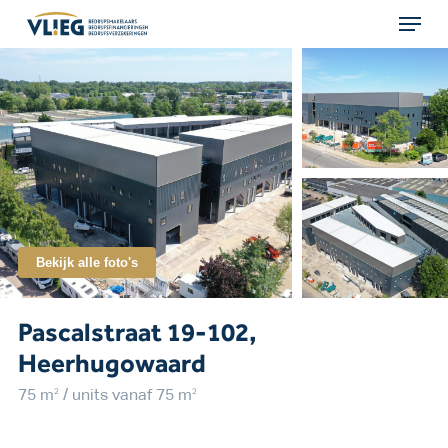
Menu
Skip
to
main
content
Bekijk alle foto's
Pascalstraat 19-102,
Heerhugowaard
2
2
75 m
/ units vanaf 75 m