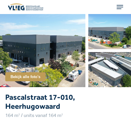
Menu
Skip
to
main
content
Bekijk alle foto's
Pascalstraat 17-010,
Heerhugowaard
2
2
164 m
/ units vanaf 164 m