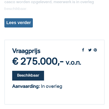
casco worden opgeleverd, meerwerk is in overleg
beschikbaar.
Lees
verder
Vraagprijs
€ 275.000,-
v.o.n.
Beschikbaar
Aanvaarding:
In overleg