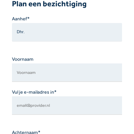
Plan een bezichtiging
Gelieve
Aanhef*
dit
veld
leeg
te
laten.
Voornaam
Vul je e-mailadres in*
Achternaam*