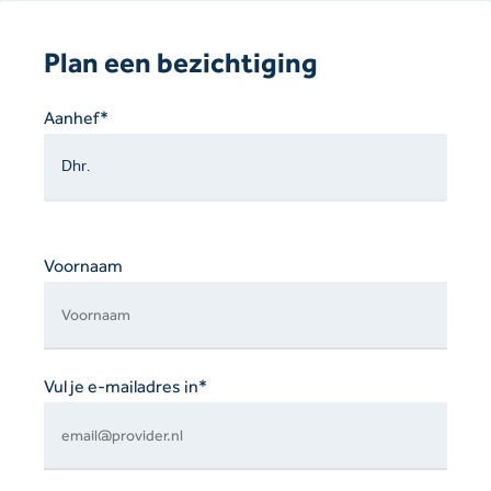
Plan een bezichtiging
Gelieve
Aanhef*
dit
veld
leeg
te
laten.
Voornaam
Vul je e-mailadres in*