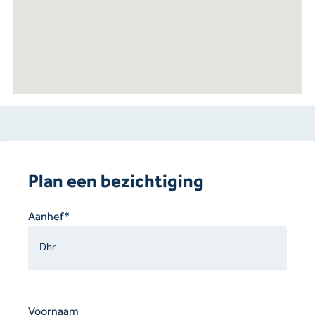
Plan een bezichtiging
Gelieve
Aanhef*
dit
veld
leeg
te
laten.
Voornaam