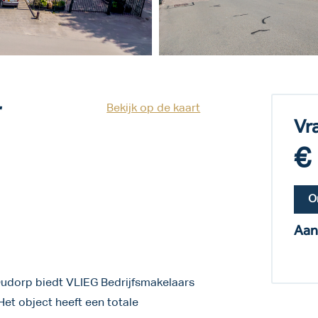
r
Bekijk op de kaart
Vr
€
O
Aan
 Oudorp biedt VLIEG Bedrijfsmakelaars
Het object heeft een totale