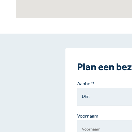
Plan een bez
Gelieve
Aanhef*
dit
veld
leeg
te
Voornaam
laten.