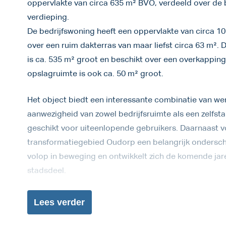
oppervlakte van circa 635 m² BVO, verdeeld over de
verdieping.
De bedrijfswoning heeft een oppervlakte van circa 1
over een ruim dakterras van maar liefst circa 63 m².
is ca. 535 m² groot en beschikt over een overkappin
opslagruimte is ook ca. 50 m² groot.
Het object biedt een interessante combinatie van we
aanwezigheid van zowel bedrijfsruimte als een zelfsta
geschikt voor uiteenlopende gebruikers. Daarnaast v
transformatiegebied Oudorp een belangrijk ondersc
volop in beweging en ontwikkelt zich de komende ja
stadsdeel.
Lees
verder