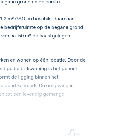
 begane grond en de eerste
01,2 m² GBO en beschikt daarnaast
 De bedrijfsruimte op de begane grond
g van ca. 50 m² de naastgelegen
rken en wonen op één locatie. Door de
ndige bedrijfswoning is het geheel
ormt de ligging binnen het
heidend kenmerk. De omgeving is
ren tot een levendig gemengd