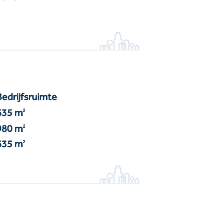
Bedrijfsruimte
635 m
2
980 m
2
635 m
2