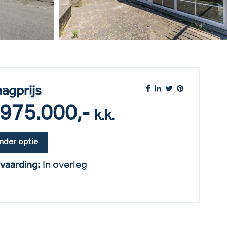
aagprijs
 975.000,-
k.k.
nder optie
vaarding:
In overleg