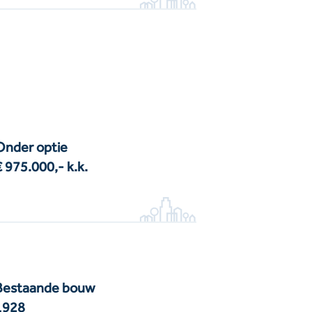
Onder optie
€ 975.000,-
k.k.
Bestaande bouw
1928