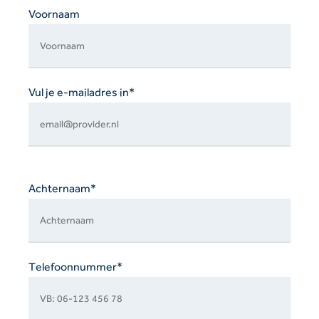
laten.
Voornaam
Vul je e-mailadres in*
Achternaam*
Telefoonnummer*