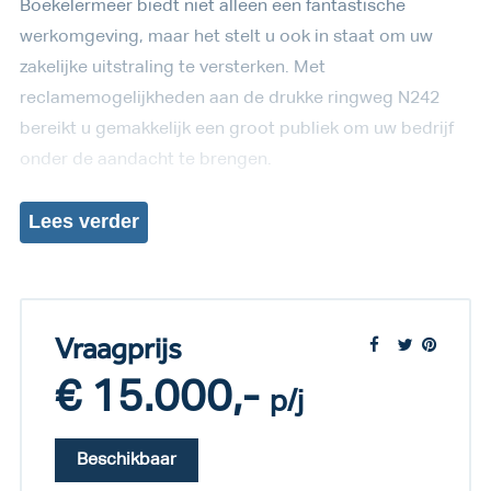
Boekelermeer biedt niet alleen een fantastische
werkomgeving, maar het stelt u ook in staat om uw
zakelijke uitstraling te versterken. Met
reclamemogelijkheden aan de drukke ringweg N242
bereikt u gemakkelijk een groot publiek om uw bedrijf
onder de aandacht te brengen.
Lees
verder
Vraagprijs
€ 15.000,-
p/j
Beschikbaar