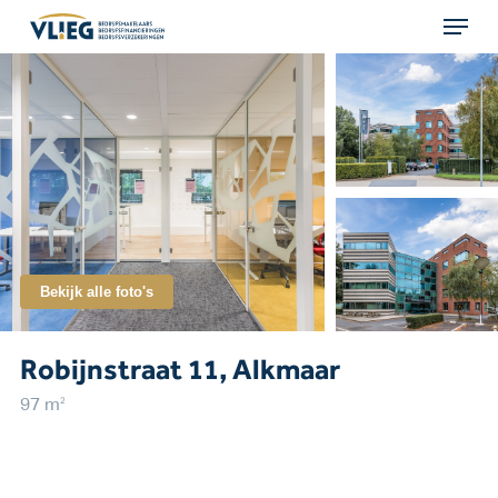
Menu
Skip
to
main
content
Bekijk alle foto's
Robijnstraat 11, Alkmaar
2
97 m