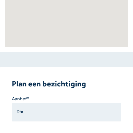
Plan een bezichtiging
Gelieve
Aanhef*
dit
veld
leeg
te