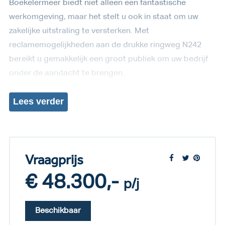
Boekelermeer biedt niet alleen een fantastische
werkomgeving, maar het stelt u ook in staat om uw
zakelijke uitstraling te versterken. Met
reclamemogelijkheden aan de drukke ringweg N242
bereikt u gemakkelijk een groot publiek om uw bedrijf
onder de aandacht te brengen.
Lees
verder
Vraagprijs
€ 48.300,-
p/j
Beschikbaar