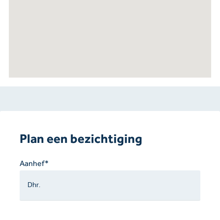
Plan een bezichtiging
Gelieve
Aanhef*
dit
veld
leeg
te