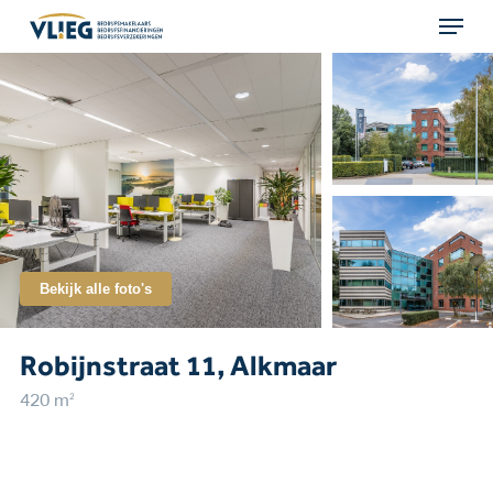
Menu
Skip
to
main
content
Bekijk alle foto's
Robijnstraat 11, Alkmaar
2
420 m