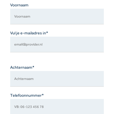
laten.
Voornaam
Vul je e-mailadres in*
Achternaam*
Telefoonnummer*